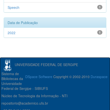
Speech
1
Data de Publicação
2022
1
UNIVERSIDADE FEDERAL DE SERGIPE
Sistema de
DSpace Software
Copyright © 2002-2010
Duraspace
Bibliotecas da
Universidade
Federal de Sergipe - SIBIUFS
Núcleo de Tecnologia da Informação - NTI
repositorio@academico.ufs.br