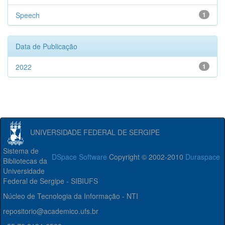
Speech
1
Data de Publicação
2022
1
UNIVERSIDADE FEDERAL DE SERGIPE
Sistema de
DSpace Software
Copyright © 2002-2010
Duraspace
Bibliotecas da
Universidade
Federal de Sergipe - SIBIUFS
Núcleo de Tecnologia da Informação - NTI
repositorio@academico.ufs.br