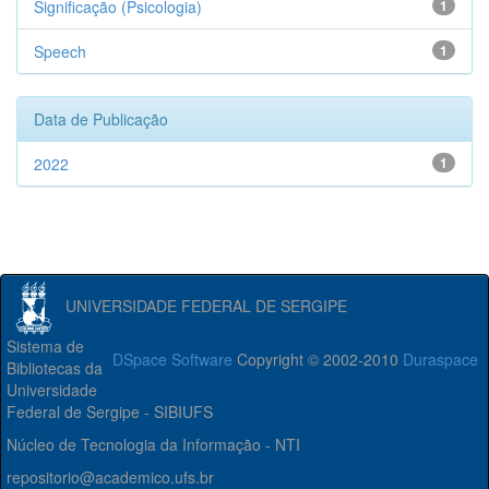
Significação (Psicologia)
1
Speech
1
Data de Publicação
2022
1
UNIVERSIDADE FEDERAL DE SERGIPE
Sistema de
DSpace Software
Copyright © 2002-2010
Duraspace
Bibliotecas da
Universidade
Federal de Sergipe - SIBIUFS
Núcleo de Tecnologia da Informação - NTI
repositorio@academico.ufs.br