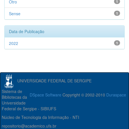
Otro
1
Sense
1
Data de Publicação
2022
1
UNIVERSIDADE FEDERAL DE SERGIPE
Sistema de
DSpace Software
Copyright © 2002-2010
Duraspace
Bibliotecas da
Universidade
Federal de Sergipe - SIBIUFS
Núcleo de Tecnologia da Informação - NTI
repositorio@academico.ufs.br