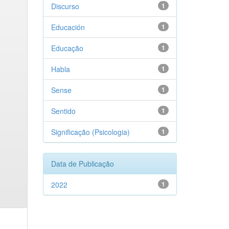
Discurso
1
Educación
1
Educação
1
Habla
1
Sense
1
Sentido
1
Significação (Psicologia)
1
Data de Publicação
2022
1