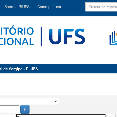
Sobre o RIUFS
Como publicar
al de Sergipe - RI/UFS