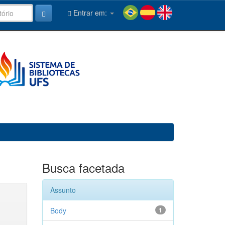
Entrar em:
Busca facetada
Assunto
Body
1