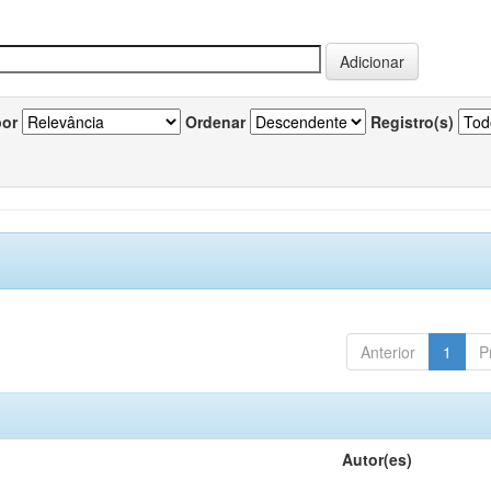
por
Ordenar
Registro(s)
Anterior
1
P
Autor(es)