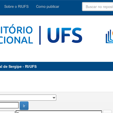
Sobre o RIUFS
Como publicar
al de Sergipe - RI/UFS