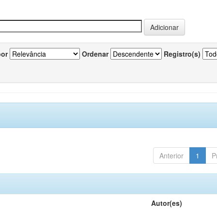
por
Ordenar
Registro(s)
Anterior
1
P
Autor(es)