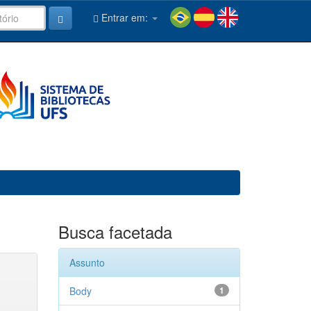
Entrar em:
Busca facetada
Assunto
Body
1