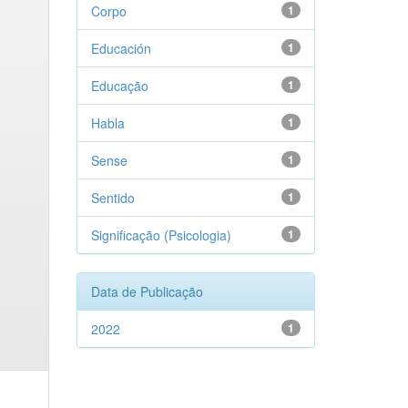
Corpo
1
Educación
1
Educação
1
Habla
1
Sense
1
Sentido
1
Significação (Psicologia)
1
Data de Publicação
2022
1