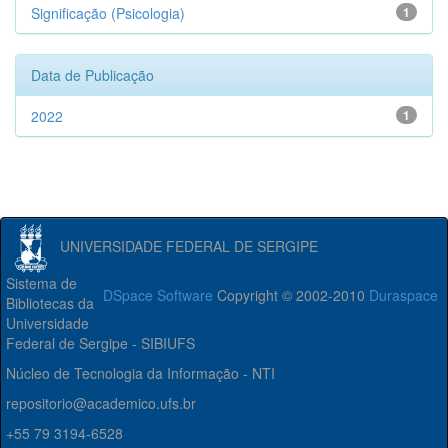
Significação (Psicologia)
1
Data de Publicação
2022
1
UNIVERSIDADE FEDERAL DE SERGIPE
Sistema de
DSpace Software
Copyright © 2002-2010
Duraspace
Bibliotecas da
Universidade
Federal de Sergipe - SIBIUFS
Núcleo de Tecnologia da Informação - NTI
repositorio@academico.ufs.br
+55 79 3194-6528