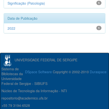
Significação (Psicologia)
1
Data de Publicação
2022
1
UNIVERSIDADE FEDERAL DE SERGIPE
Sistema de
DSpace Software
Copyright © 2002-2010
Duraspace
Bibliotecas da
Universidade
Federal de Sergipe - SIBIUFS
Núcleo de Tecnologia da Informação - NTI
repositorio@academico.ufs.br
+55 79 3194-6528