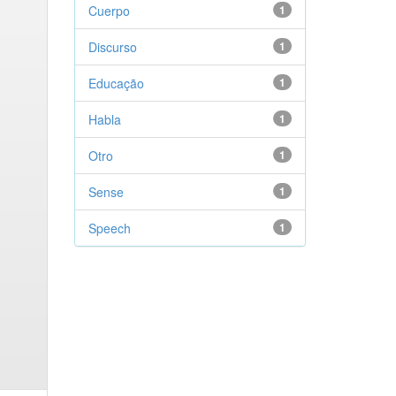
Cuerpo
1
Discurso
1
Educação
1
Habla
1
Otro
1
Sense
1
Speech
1