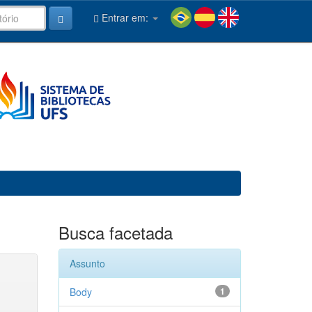
Entrar em:
Busca facetada
Assunto
Body
1