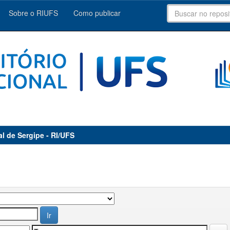
Sobre o RIUFS
Como publicar
al de Sergipe - RI/UFS