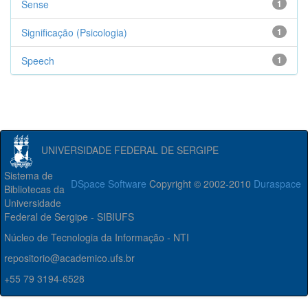
Sense
1
Significação (Psicologia)
1
Speech
1
UNIVERSIDADE FEDERAL DE SERGIPE
Sistema de
DSpace Software
Copyright © 2002-2010
Duraspace
Bibliotecas da
Universidade
Federal de Sergipe - SIBIUFS
Núcleo de Tecnologia da Informação - NTI
repositorio@academico.ufs.br
+55 79 3194-6528