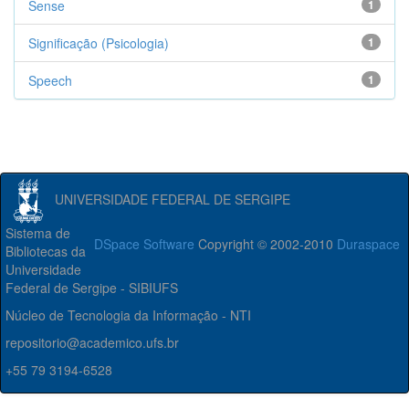
Sense
1
Significação (Psicologia)
1
Speech
1
UNIVERSIDADE FEDERAL DE SERGIPE
Sistema de
DSpace Software
Copyright © 2002-2010
Duraspace
Bibliotecas da
Universidade
Federal de Sergipe - SIBIUFS
Núcleo de Tecnologia da Informação - NTI
repositorio@academico.ufs.br
+55 79 3194-6528