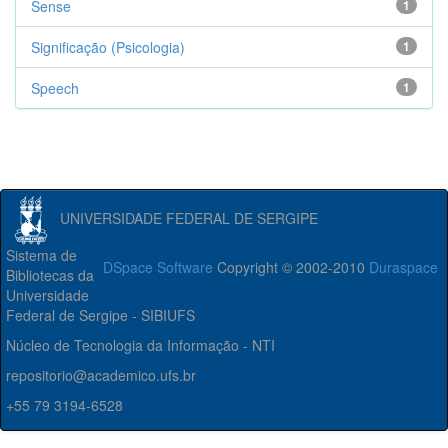
Sense
1
Significação (Psicologia)
1
Speech
1
UNIVERSIDADE FEDERAL DE SERGIPE
Sistema de
DSpace Software
Copyright © 2002-2010
Duraspace
Bibliotecas da
Universidade
Federal de Sergipe - SIBIUFS
Núcleo de Tecnologia da Informação - NTI
repositorio@academico.ufs.br
+55 79 3194-6528