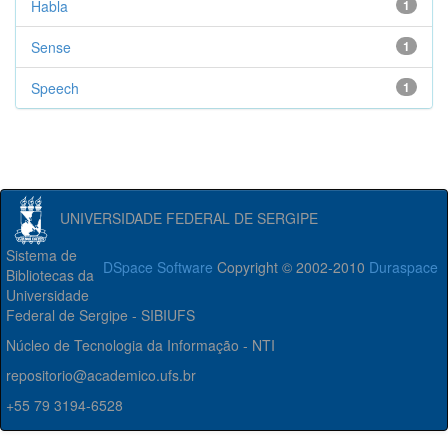
Habla
1
Sense
1
Speech
1
UNIVERSIDADE FEDERAL DE SERGIPE
Sistema de
DSpace Software
Copyright © 2002-2010
Duraspace
Bibliotecas da
Universidade
Federal de Sergipe - SIBIUFS
Núcleo de Tecnologia da Informação - NTI
repositorio@academico.ufs.br
+55 79 3194-6528