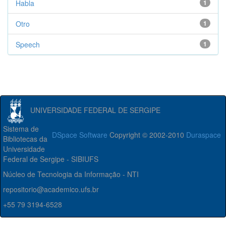
Habla
1
Otro
1
Speech
1
UNIVERSIDADE FEDERAL DE SERGIPE
Sistema de
DSpace Software
Copyright © 2002-2010
Duraspace
Bibliotecas da
Universidade
Federal de Sergipe - SIBIUFS
Núcleo de Tecnologia da Informação - NTI
repositorio@academico.ufs.br
+55 79 3194-6528