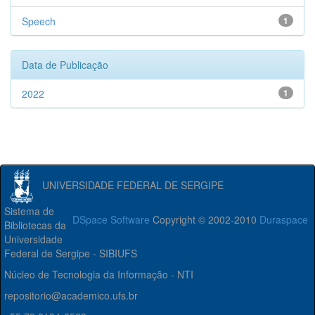
Speech
1
Data de Publicação
2022
1
UNIVERSIDADE FEDERAL DE SERGIPE
Sistema de
DSpace Software
Copyright © 2002-2010
Duraspace
Bibliotecas da
Universidade
Federal de Sergipe - SIBIUFS
Núcleo de Tecnologia da Informação - NTI
repositorio@academico.ufs.br