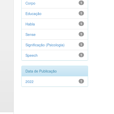
Corpo
1
Educação
1
Habla
1
Sense
1
Significação (Psicologia)
1
Speech
1
Data de Publicação
2022
1