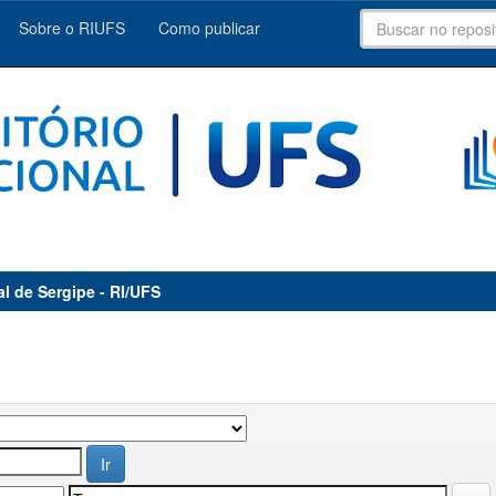
Sobre o RIUFS
Como publicar
al de Sergipe - RI/UFS