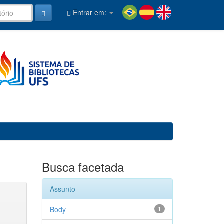
Entrar em:
Busca facetada
Assunto
Body
1