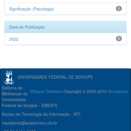
Significação (Psicologia)
1
Data de Publicação
2022
1
UNIVERSIDADE FEDERAL DE SERGIPE
Sistema de
DSpace Software
Copyright © 2002-2010
Duraspace
Bibliotecas da
Universidade
Federal de Sergipe - SIBIUFS
Núcleo de Tecnologia da Informação - NTI
repositorio@academico.ufs.br