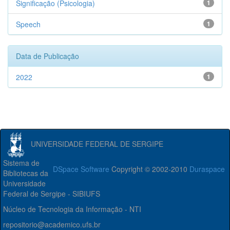
Significação (Psicologia)
1
Speech
1
Data de Publicação
2022
1
UNIVERSIDADE FEDERAL DE SERGIPE
Sistema de
DSpace Software
Copyright © 2002-2010
Duraspace
Bibliotecas da
Universidade
Federal de Sergipe - SIBIUFS
Núcleo de Tecnologia da Informação - NTI
repositorio@academico.ufs.br