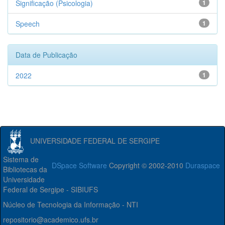
Significação (Psicologia)
1
Speech
1
Data de Publicação
2022
1
UNIVERSIDADE FEDERAL DE SERGIPE
Sistema de
DSpace Software
Copyright © 2002-2010
Duraspace
Bibliotecas da
Universidade
Federal de Sergipe - SIBIUFS
Núcleo de Tecnologia da Informação - NTI
repositorio@academico.ufs.br