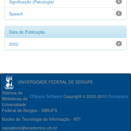
Significação (Psicologia)
1
Speech
1
Data de Publicação
2022
1
UNIVERSIDADE FEDERAL DE SERGIPE
Sistema de
DSpace Software
Copyright © 2002-2010
Duraspace
Bibliotecas da
Universidade
Federal de Sergipe - SIBIUFS
Núcleo de Tecnologia da Informação - NTI
repositorio@academico.ufs.br