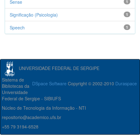
Sense
1
Significação (Psicologia)
1
Speech
1
UNIVERSIDADE FEDERAL DE SERGIPE
Sistema de
DSpace Software
Copyright © 2002-2010
Duraspace
Bibliotecas da
Universidade
Federal de Sergipe - SIBIUFS
Núcleo de Tecnologia da Informação - NTI
repositorio@academico.ufs.br
+55 79 3194-6528