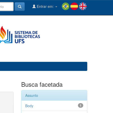
Entrar em:
Busca facetada
Assunto
Body
1