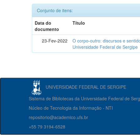
Conjunto de itens:
Data do
Título
documento
23-Fev-2022
O corpo-outro: discursos e senti
Universidade Federal de Sergipe
UNIVERSIDADE FEDERAL DE SERGIPE
Sistema de Bibliotecas da Universidade Federal de Ser
Núcleo de Tecnologia da Informação - NTI
repositorio@academico.ufs.br
+55 79 3194-6528