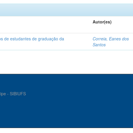
Autor(es)
dos de estudantes de graduação da
Correia, Eanes dos
Santos
gipe - SIBIUFS