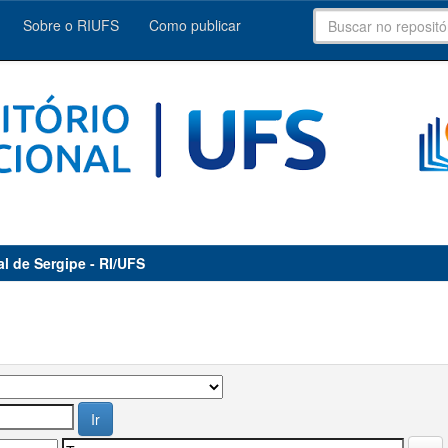
Sobre o RIUFS
Como publicar
al de Sergipe - RI/UFS