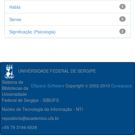
Habla
1
Sense
1
Significação (Psicologia)
1
UNIVERSIDADE FEDERAL DE SERGIPE
Sistema de
DSpace Software
Copyright © 2002-2010
Duraspace
Bibliotecas da
Universidade
Federal de Sergipe - SIBIUFS
Núcleo de Tecnologia da Informação - NTI
repositorio@academico.ufs.br
+55 79 3194-6528