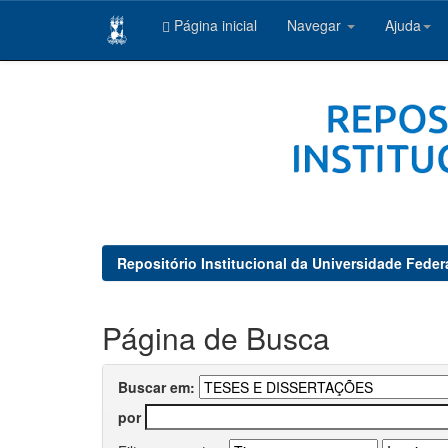
Página inicial
Navegar
Ajuda
Skip
navigation
Repositório Institucional da Universidade Feder
Página de Busca
Buscar em:
por