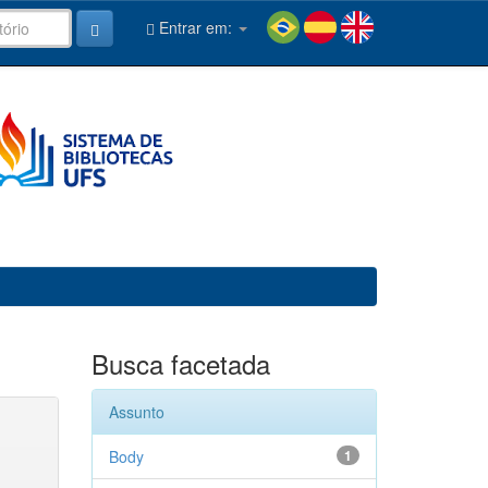
Entrar em:
Busca facetada
Assunto
Body
1