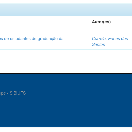
Autor(es)
dos de estudantes de graduação da
Correia, Eanes dos
Santos
gipe - SIBIUFS