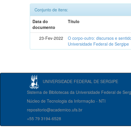
Conjunto de itens:
Data do
Título
documento
23-Fev-2022
O corpo-outro: discursos e senti
Universidade Federal de Sergipe
UNIVERSIDADE FEDERAL DE SERGIPE
Sistema de Bibliotecas da Universidade Federal de Ser
Núcleo de Tecnologia da Informação - NTI
repositorio@academico.ufs.br
+55 79 3194-6528