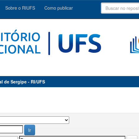
Sobre o RIUFS
Como publicar
al de Sergipe - RI/UFS