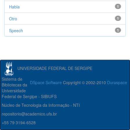
Habla
1
Otro
1
Speech
1
UNIVERSIDADE FEDERAL DE SERGIPE
Sistema de
DSpace Software
Copyright © 2002-2010
Duraspace
Bibliotecas da
Universidade
Federal de Sergipe - SIBIUFS
Núcleo de Tecnologia da Informação - NTI
repositorio@academico.ufs.br
+55 79 3194-6528