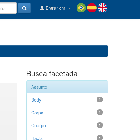
Entrar em:
Busca facetada
Assunto
Body
1
Corpo
1
Cuerpo
1
Habla
1