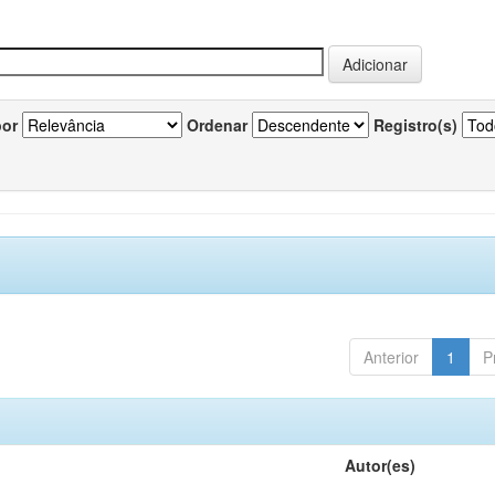
por
Ordenar
Registro(s)
Anterior
1
P
Autor(es)