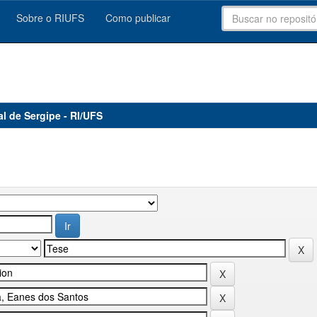
Sobre o RIUFS
Como publicar
al de Sergipe - RI/UFS