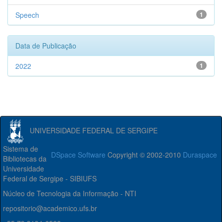
Speech
1
Data de Publicação
2022
1
UNIVERSIDADE FEDERAL DE SERGIPE
Sistema de
DSpace Software
Copyright © 2002-2010
Duraspace
Bibliotecas da
Universidade
Federal de Sergipe - SIBIUFS
Núcleo de Tecnologia da Informação - NTI
repositorio@academico.ufs.br