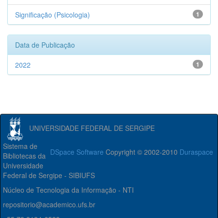
Significação (Psicologia)
1
Data de Publicação
2022
1
UNIVERSIDADE FEDERAL DE SERGIPE
Sistema de
DSpace Software
Copyright © 2002-2010
Duraspace
Bibliotecas da
Universidade
Federal de Sergipe - SIBIUFS
Núcleo de Tecnologia da Informação - NTI
repositorio@academico.ufs.br