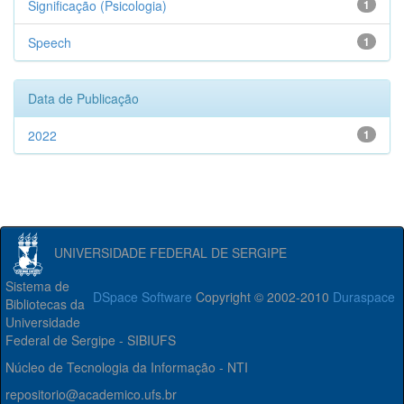
Significação (Psicologia)
1
Speech
1
Data de Publicação
2022
1
UNIVERSIDADE FEDERAL DE SERGIPE
Sistema de
DSpace Software
Copyright © 2002-2010
Duraspace
Bibliotecas da
Universidade
Federal de Sergipe - SIBIUFS
Núcleo de Tecnologia da Informação - NTI
repositorio@academico.ufs.br