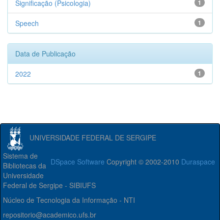
Significação (Psicologia)
1
Speech
1
Data de Publicação
2022
1
UNIVERSIDADE FEDERAL DE SERGIPE
Sistema de
DSpace Software
Copyright © 2002-2010
Duraspace
Bibliotecas da
Universidade
Federal de Sergipe - SIBIUFS
Núcleo de Tecnologia da Informação - NTI
repositorio@academico.ufs.br