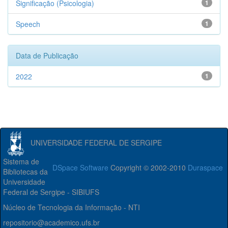
Significação (Psicologia)
1
Speech
1
Data de Publicação
2022
1
UNIVERSIDADE FEDERAL DE SERGIPE
Sistema de
DSpace Software
Copyright © 2002-2010
Duraspace
Bibliotecas da
Universidade
Federal de Sergipe - SIBIUFS
Núcleo de Tecnologia da Informação - NTI
repositorio@academico.ufs.br