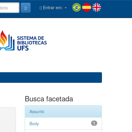
Entrar em:
Busca facetada
Assunto
Body
1