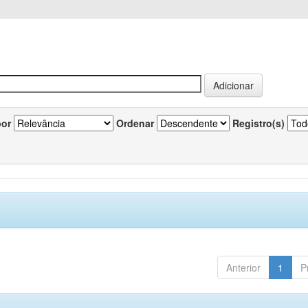
por
Ordenar
Registro(s)
Anterior
1
P