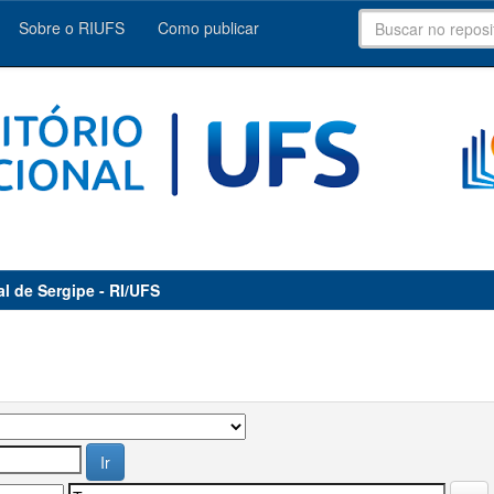
Sobre o RIUFS
Como publicar
al de Sergipe - RI/UFS