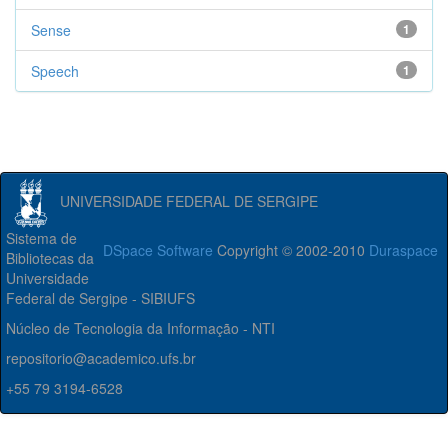
Sense
1
Speech
1
UNIVERSIDADE FEDERAL DE SERGIPE
Sistema de
DSpace Software
Copyright © 2002-2010
Duraspace
Bibliotecas da
Universidade
Federal de Sergipe - SIBIUFS
Núcleo de Tecnologia da Informação - NTI
repositorio@academico.ufs.br
+55 79 3194-6528