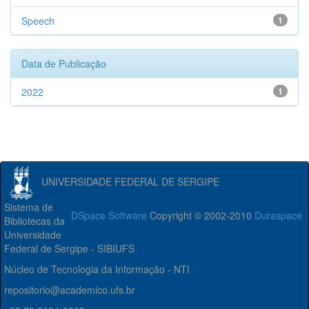
Speech
1
Data de Publicação
2022
1
UNIVERSIDADE FEDERAL DE SERGIPE
Sistema de
DSpace Software
Copyright © 2002-2010
Duraspace
Bibliotecas da
Universidade
Federal de Sergipe - SIBIUFS
Núcleo de Tecnologia da Informação - NTI
repositorio@academico.ufs.br