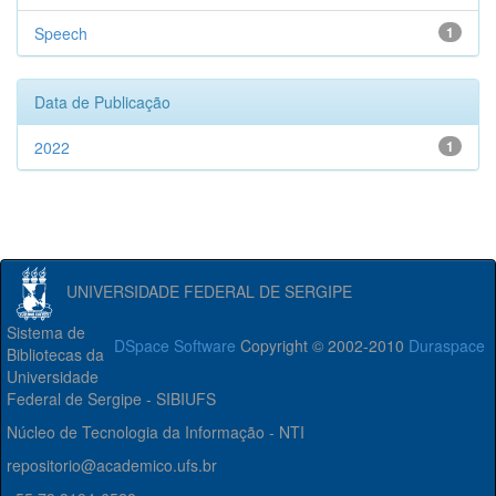
Speech
1
Data de Publicação
2022
1
UNIVERSIDADE FEDERAL DE SERGIPE
Sistema de
DSpace Software
Copyright © 2002-2010
Duraspace
Bibliotecas da
Universidade
Federal de Sergipe - SIBIUFS
Núcleo de Tecnologia da Informação - NTI
repositorio@academico.ufs.br