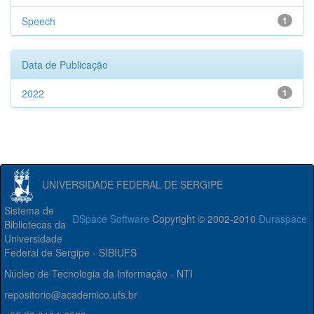
Speech
1
Data de Publicação
2022
1
UNIVERSIDADE FEDERAL DE SERGIPE
Sistema de
DSpace Software
Copyright © 2002-2010
Duraspace
Bibliotecas da
Universidade
Federal de Sergipe - SIBIUFS
Núcleo de Tecnologia da Informação - NTI
repositorio@academico.ufs.br