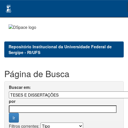
Skip
navigation
Repositório Institucional da Universidade Federal de
Sergipe - RI/UFS
Página de Busca
Buscar em:
por
Filtros correntes: