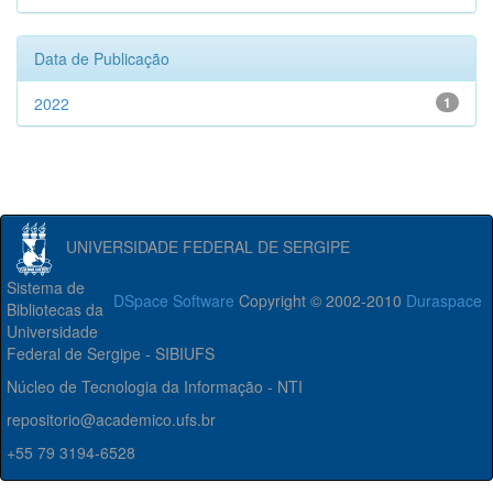
Data de Publicação
2022
1
UNIVERSIDADE FEDERAL DE SERGIPE
Sistema de
DSpace Software
Copyright © 2002-2010
Duraspace
Bibliotecas da
Universidade
Federal de Sergipe - SIBIUFS
Núcleo de Tecnologia da Informação - NTI
repositorio@academico.ufs.br
+55 79 3194-6528