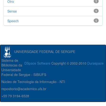
Otro
1
Sense
1
Speech
1
UNIVERSIDADE FEDERAL DE SERGIPE
Sistema de
DSpace Software
Copyright © 2002-2010
Duraspace
Bibliotecas da
Universidade
Federal de Sergipe - SIBIUFS
Núcleo de Tecnologia da Informação - NTI
repositorio@academico.ufs.br
+55 79 3194-6528