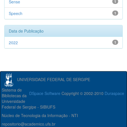
Sense
1
Speech
1
Data de Publicação
2022
1
UNIVERSIDADE FEDERAL DE SERGIPE
Sistema de
DSpace Software
Copyright © 2002-2010
Duraspace
Bibliotecas da
Universidade
Federal de Sergipe - SIBIUFS
Núcleo de Tecnologia da Informação - NTI
repositorio@academico.ufs.br