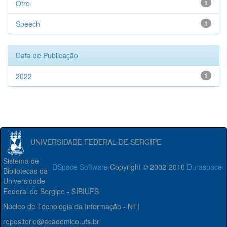
Otro
1
Speech
1
Data de Publicação
2022
1
UNIVERSIDADE FEDERAL DE SERGIPE
Sistema de
DSpace Software
Copyright © 2002-2010
Duraspace
Bibliotecas da
Universidade
Federal de Sergipe - SIBIUFS
Núcleo de Tecnologia da Informação - NTI
repositorio@academico.ufs.br