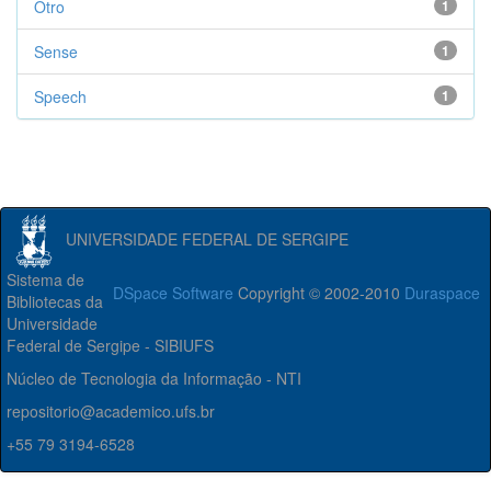
Otro
1
Sense
1
Speech
1
UNIVERSIDADE FEDERAL DE SERGIPE
Sistema de
DSpace Software
Copyright © 2002-2010
Duraspace
Bibliotecas da
Universidade
Federal de Sergipe - SIBIUFS
Núcleo de Tecnologia da Informação - NTI
repositorio@academico.ufs.br
+55 79 3194-6528