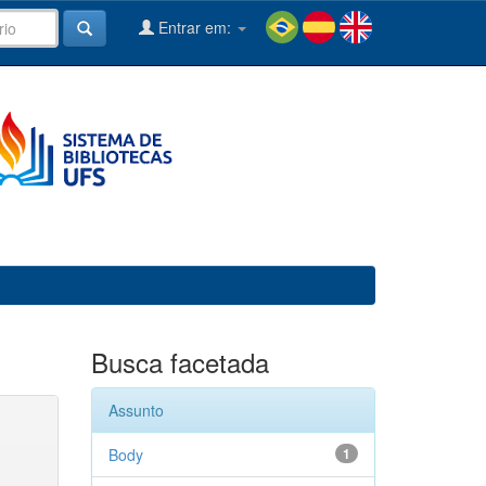
Entrar em:
Busca facetada
Assunto
Body
1