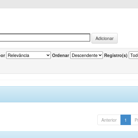
por
Ordenar
Registro(s)
Anterior
1
P