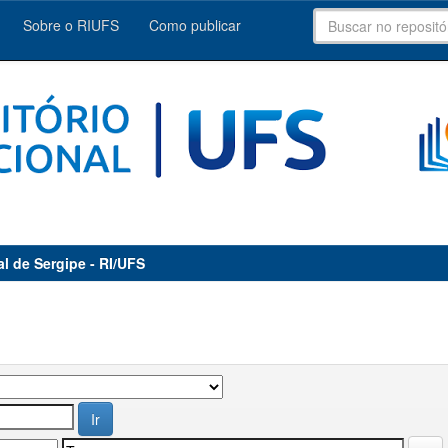
Sobre o RIUFS
Como publicar
al de Sergipe - RI/UFS