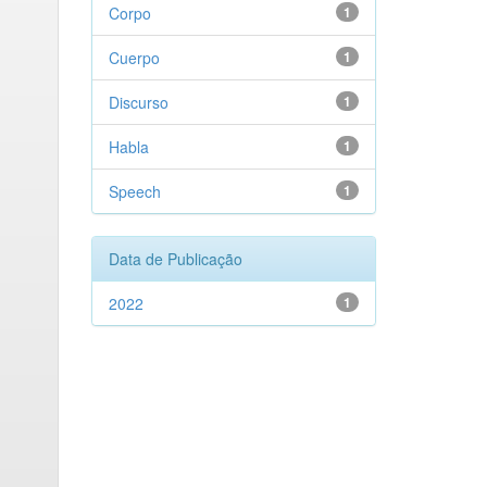
Corpo
1
Cuerpo
1
Discurso
1
Habla
1
Speech
1
Data de Publicação
2022
1