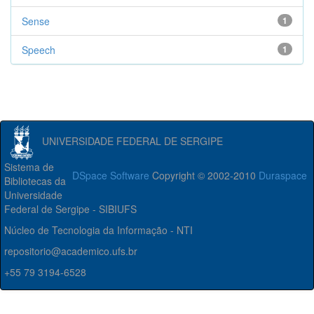
Sense
1
Speech
1
UNIVERSIDADE FEDERAL DE SERGIPE
Sistema de
DSpace Software
Copyright © 2002-2010
Duraspace
Bibliotecas da
Universidade
Federal de Sergipe - SIBIUFS
Núcleo de Tecnologia da Informação - NTI
repositorio@academico.ufs.br
+55 79 3194-6528