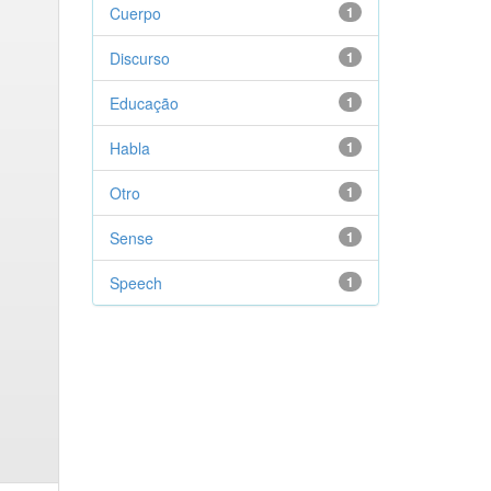
Cuerpo
1
Discurso
1
Educação
1
Habla
1
Otro
1
Sense
1
Speech
1