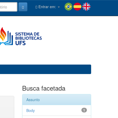
Entrar em:
Busca facetada
Assunto
Body
1