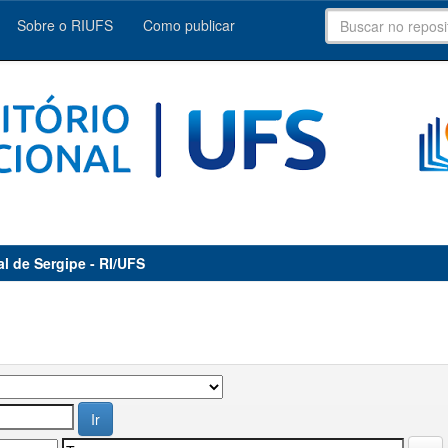
Sobre o RIUFS
Como publicar
al de Sergipe - RI/UFS