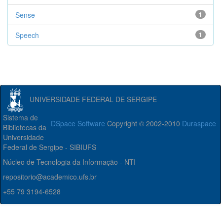
Sense
1
Speech
1
UNIVERSIDADE FEDERAL DE SERGIPE
Sistema de
DSpace Software
Copyright © 2002-2010
Duraspace
Bibliotecas da
Universidade
Federal de Sergipe - SIBIUFS
Núcleo de Tecnologia da Informação - NTI
repositorio@academico.ufs.br
+55 79 3194-6528