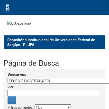
Skip
navigation
Repositório Institucional da Universidade Federal de
Sergipe - RI/UFS
Página de Busca
Buscar em:
por
Filtros correntes: