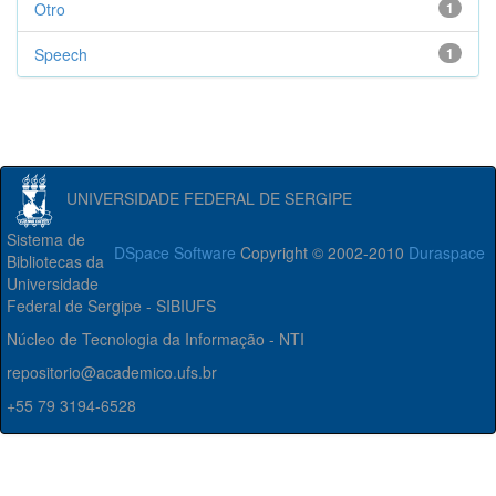
Otro
1
Speech
1
UNIVERSIDADE FEDERAL DE SERGIPE
Sistema de
DSpace Software
Copyright © 2002-2010
Duraspace
Bibliotecas da
Universidade
Federal de Sergipe - SIBIUFS
Núcleo de Tecnologia da Informação - NTI
repositorio@academico.ufs.br
+55 79 3194-6528