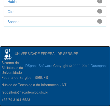
Habla
1
Otro
1
Speech
1
UNIVERSIDADE FEDERAL DE SERGIPE
Sistema de
DSpace Software
Copyright © 2002-2010
Duraspace
Bibliotecas da
Universidade
Federal de Sergipe - SIBIUFS
Núcleo de Tecnologia da Informação - NTI
repositorio@academico.ufs.br
+55 79 3194-6528