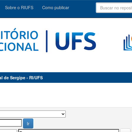
Sobre o RIUFS
Como publicar
al de Sergipe - RI/UFS