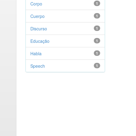
Corpo
1
Cuerpo
1
Discurso
1
Educação
1
Habla
1
Speech
1