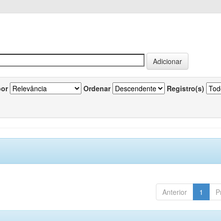
por
Ordenar
Registro(s)
Anterior
1
P