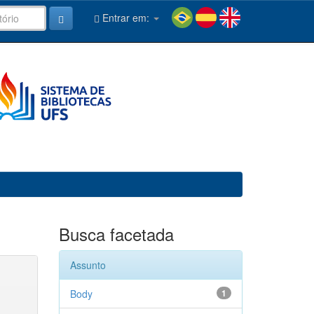
Entrar em:
Busca facetada
Assunto
Body
1