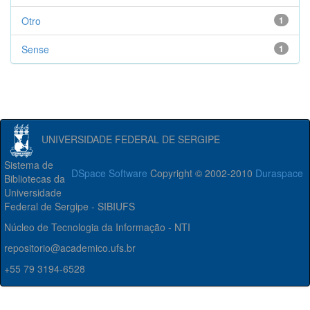
Otro
1
Sense
1
UNIVERSIDADE FEDERAL DE SERGIPE
Sistema de
DSpace Software
Copyright © 2002-2010
Duraspace
Bibliotecas da
Universidade
Federal de Sergipe - SIBIUFS
Núcleo de Tecnologia da Informação - NTI
repositorio@academico.ufs.br
+55 79 3194-6528