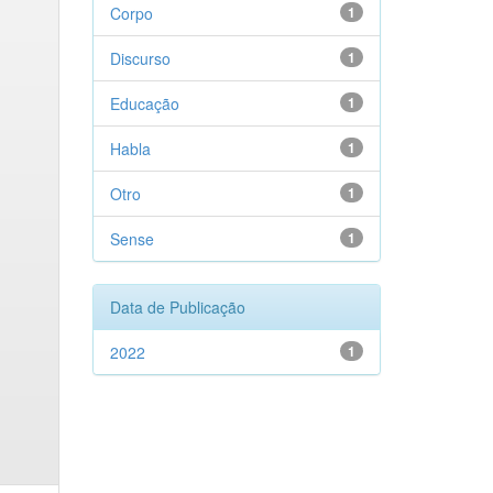
Corpo
1
Discurso
1
Educação
1
Habla
1
Otro
1
Sense
1
Data de Publicação
2022
1