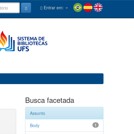
Entrar em:
Busca facetada
Assunto
Body
1