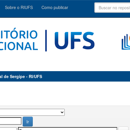
Sobre o RIUFS
Como publicar
al de Sergipe - RI/UFS